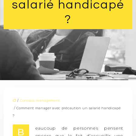
salarié handicapé
?
/
Conseils management
/ Comment manager avec précaution un salarié handicapé
?
eaucoup de personnes pensent
B
encore que le fait d’accueillir une